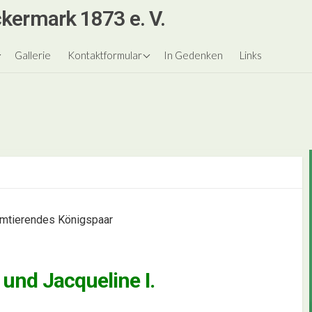
kermark 1873 e. V.
nigspaare
Gästebuch
Gallerie
Kontaktformular
In Gedenken
Links
est
le
ngen
mtierendes Königspaar
. und Jacqueline I.