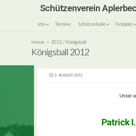
Skip
Schützenverein Aplerbec
to
content
über uns
Vereinsheim
unsere Kö
Info
Termine
Schützenhalle
Festplatz
Vorstand
Schützenf
Home
>
2012
/
Königsball
Königsball
Königsball 2012
Königsbäl
Festzeitu
PUBLISHED
2. AUGUST 2012
DATE
Unser a
Patrick I