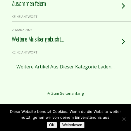
Zusammen feiern
KEINE ANTWORT
2. MÄRZ 2025
Weitere Musiker gebucht…
KEINE ANTWORT
Weitere Artikel Aus Dieser Kategorie Laden…
Zum Seitenanfang
Mobil
Desktop
Diese Website benutzt Cookies. Wenn du die Website weiter
nutzt, gehen wir von deinem Einverständnis aus.
Schützenverein Aplerbeckermark 1873 e.V.
OK
Weiterlesen