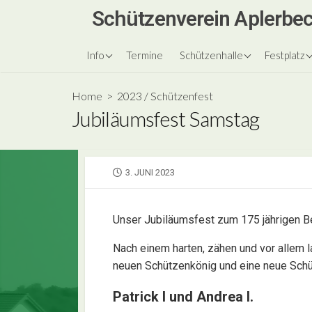
Skip
Schützenverein Aplerbec
to
content
über uns
Vereinsheim
unsere Kö
Info
Termine
Schützenhalle
Festplatz
Vorstand
Schützenf
Home
>
2023
/
Schützenfest
Königsball
Jubiläumsfest Samstag
Königsbäl
Festzeitu
PUBLISHED
3. JUNI 2023
DATE
Unser Jubiläumsfest zum 175 jährigen 
Nach einem harten, zähen und vor allem
neuen Schützenkönig und eine neue Schü
Patrick I und Andrea I.