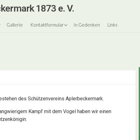
kermark 1873 e. V.
nigspaare
Gästebuch
Gallerie
Kontaktformular
In Gedenken
Links
est
le
ngen
Bestehen des Schützenvereins Aplerbeckermark.
 langwierigem Kampf mit dem Vogel haben wir einen
tzenkönigin: