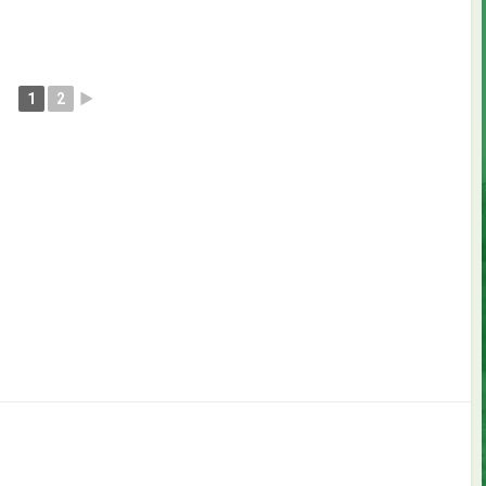
1
2
►