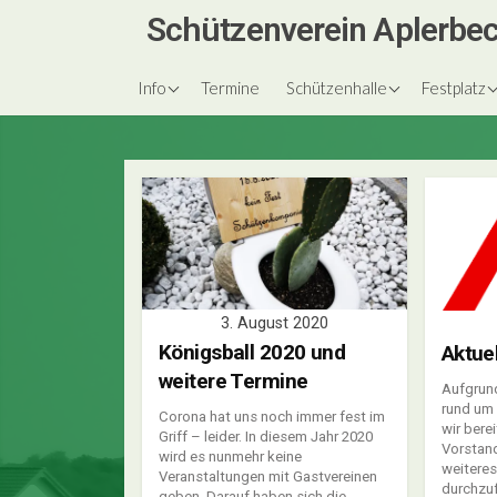
Skip
Schützenverein Aplerbec
to
content
über uns
Vereinsheim
unsere Kö
Info
Termine
Schützenhalle
Festplatz
Vorstand
Schützenf
Königsball
Königsbäl
Festzeitu
3. August 2020
Königsball 2020 und
Aktue
weitere Termine
Aufgrund
rund um
Corona hat uns noch immer fest im
wir bere
Griff – leider. In diesem Jahr 2020
Vorstand
wird es nunmehr keine
weiteres
Veranstaltungen mit Gastvereinen
durchzuf
geben. Darauf haben sich die