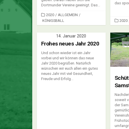
das spor
Dortmunder Vereine geeinigt. Das...
CATEGORIES
2020
/
ALLGEMEIN
/
CATEG
KÖNIGSBALL
2020
14. Januar 2020
Frohes neues Jahr 2020
Und schon wieder ist ein Jahr
vorbei und wir können das neue
Jahr 2020 begrüßen. Natürlich
wünschen wir euch allen ein gutes
neues Jahr mit viel Gesundheit,
Schüt
Freude und Erfolg...
Sams
Nachdem 
soweit v
der Sam
gemütlic
Vereinsh
Frühstüc
umfangre