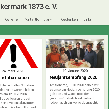
kermark 1873 e. V.
nigspaare
Gästebuch
Gallerie
Kontaktformular
In Gedenken
Links
est
le
ngen
19. Januar 2020
24. März 2020
Neujahrsempfang 2020
lle Information
Am Sonntag, 19.01.2020 haben wir
 der aktuellen Situation
zu unserem Neujahrsempfang 2020
 das Virus Corona haben
geladen und waren über den
its am 12.03.2020 im
„Ansturm“ natürlich sehr erfreut –
 beschlossen bis auf
jedoch auch ein wenig überrascht.
 keine Vereinsaktivitäten
ühren. Das betrifft sowohl