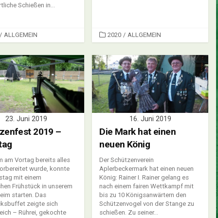
tliche Schießen in...
ORIES
CATEGORIES
/
ALLGEMEIN
2020
/
ALLGEMEIN
23. Juni 2019
16. Juni 2019
zenfest 2019 –
Die Mark hat einen
tag
neuen König
am Vortag bereits alles
Der Schützenverein
orbereitet wurde, konnte
Aplerbeckermark hat einen neuen
stag mit einem
König: Rainer I. Rainer gelang es
hen Frühstück in unserem
nach einem fairen Wettkampf mit
eim starten. Das
bis zu 10 Königsanwärtern den
ksbuffet zeigte sich
Schützenvogel von der Stange zu
ich – Rührei, gekochte
schießen. Zu seiner...